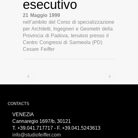
esecutivo
21 Maggio 1999
nell’ambito del Corso di specializzazione
per Architetti, Ingegneri e Geometri della
Provincia di Padova, tenutosi presso il
Centro Congressi di Sarmeola (PD)
Cesare Feiffer
CONTACTS
VENEZIA
Cannaregio 1697/b, 30121
T. +39.041.717717 - F. +39.041.5243613
info@studiofeiffer.com