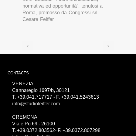
normativa ed opportunità”, tenutosi a
Roma, promosso da Congressi srl
Cesare Feiffer
CONTACTS
VENEZIA
Cannaregio 1697/b, 30121
T. +39.041.717717 - F. +39.041.5243613
info@studiofeiffer.com
CREMONA
Viale Po 69 - 26100
T. +39.0372.803562- F. +39.0372.807298