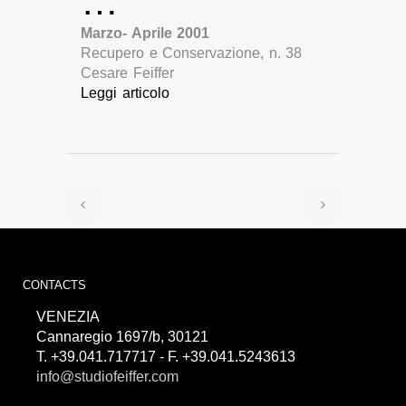
…
Marzo- Aprile 2001
Recupero e Conservazione, n. 38
Cesare Feiffer
Leggi articolo
CONTACTS
VENEZIA
Cannaregio 1697/b, 30121
T. +39.041.717717 - F. +39.041.5243613
info@studiofeiffer.com