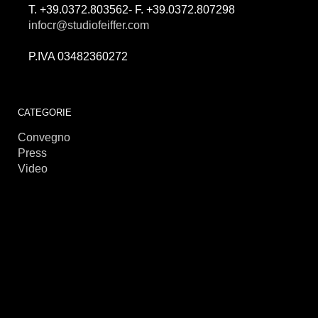
T. +39.0372.803562- F. +39.0372.807298
infocr@studiofeiffer.com
P.IVA 03482360272
займы онлайн
CATEGORIE
Convegno
Press
Video