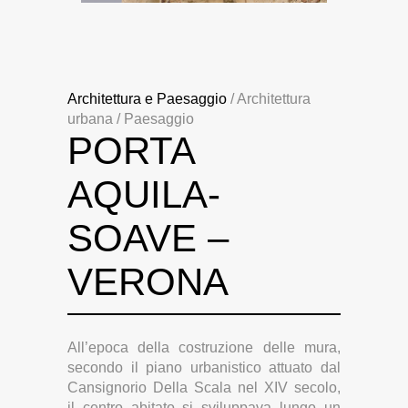
Architettura e Paesaggio
/ Architettura
urbana / Paesaggio
PORTA
AQUILA-
SOAVE –
VERONA
All’epoca della costruzione delle mura,
secondo il piano urbanistico attuato dal
Cansignorio Della Scala nel XIV secolo,
il centro abitato si sviluppava lungo un