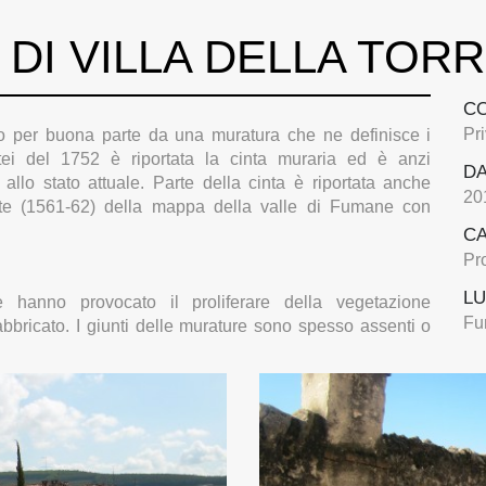
 DI VILLA DELLA TOR
C
Pr
ato per buona parte da una muratura che ne definisce i
ei del 1752 è riportata la cinta muraria ed è anzi
D
allo stato attuale. Parte della cinta è riportata anche
20
orte (1561-62) della mappa della valle di Fumane con
C
Pr
L
hanno provocato il proliferare della vegetazione
Fu
 fabbricato. I giunti delle murature sono spesso assenti o