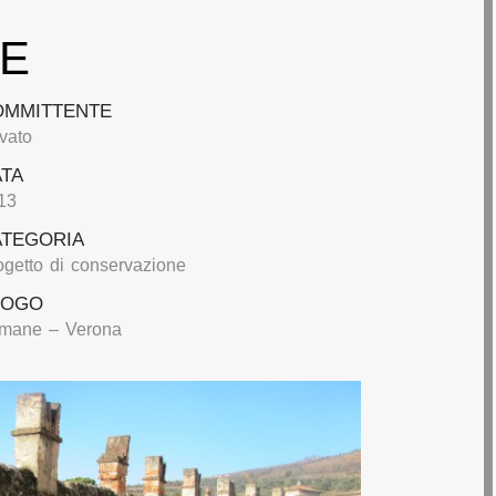
RE
OMMITTENTE
ivato
ATA
13
ATEGORIA
ogetto di conservazione
UOGO
mane – Verona