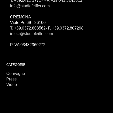
T. +39.041.717717 - F. +39.041.5243613
info@studiofeiffer.com
CREMONA
Viale Po 69 - 26100
T. +39.0372.803562- F. +39.0372.807298
infocr@studiofeiffer.com
P.IVA 03482360272
займы онлайн
CATEGORIE
Convegno
Press
Video