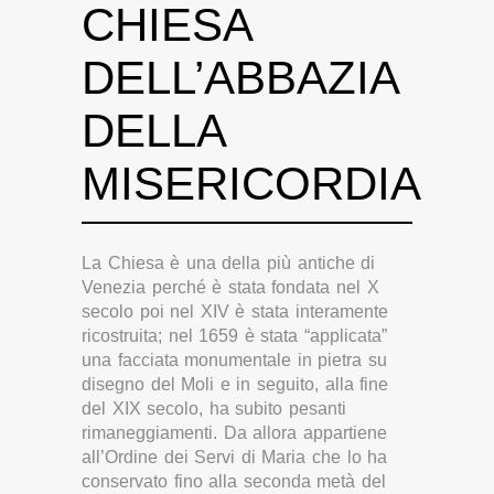
CHIESA
DELL’ABBAZIA
DELLA
MISERICORDIA
La Chiesa è una della più antiche di
Venezia perché è stata fondata nel X
secolo poi nel XIV è stata interamente
ricostruita; nel 1659 è stata “applicata”
una facciata monumentale in pietra su
disegno del Moli e in seguito, alla fine
del XIX secolo, ha subito pesanti
rimaneggiamenti. Da allora appartiene
all’Ordine dei Servi di Maria che lo ha
conservato fino alla seconda metà del