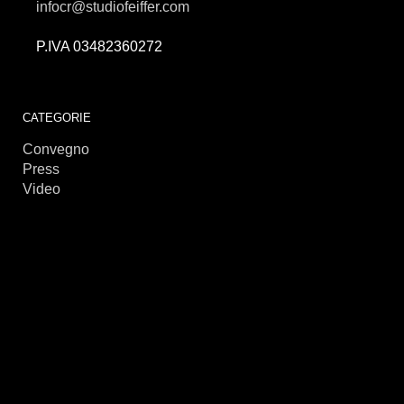
infocr@studiofeiffer.com
P.IVA 03482360272
займы онлайн
CATEGORIE
Convegno
Press
Video