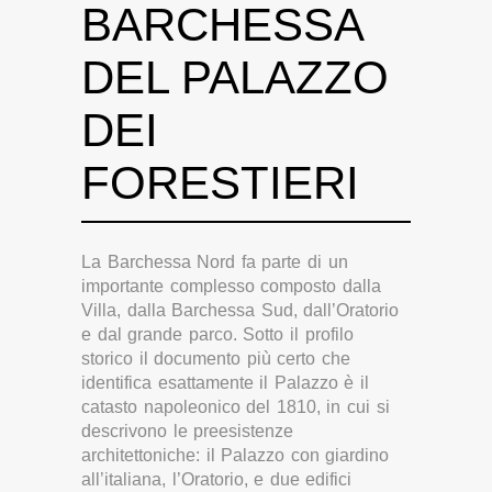
BARCHESSA
DEL PALAZZO
DEI
FORESTIERI
La Barchessa Nord fa parte di un
importante complesso composto dalla
Villa, dalla Barchessa Sud, dall’Oratorio
e dal grande parco. Sotto il profilo
storico il documento più certo che
identifica esattamente il Palazzo è il
catasto napoleonico del 1810, in cui si
descrivono le preesistenze
architettoniche: il Palazzo con giardino
all’italiana, l’Oratorio, e due edifici