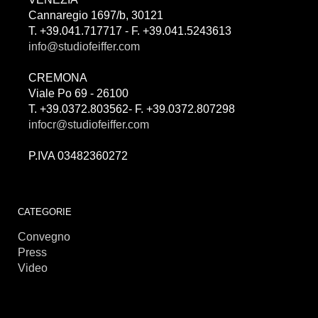
Cannaregio 1697/b, 30121
T. +39.041.717717 - F. +39.041.5243613
info@studiofeiffer.com
CREMONA
Viale Po 69 - 26100
T. +39.0372.803562- F. +39.0372.807298
infocr@studiofeiffer.com
P.IVA 03482360272
займы онлайн
CATEGORIE
Convegno
Press
Video